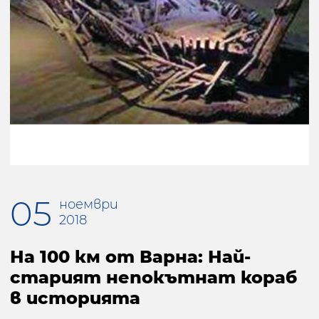
05
ноември
2018
На 100 км от Варна: Най-
старият непокътнат кораб
в историята