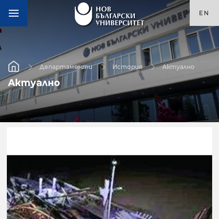
EN
Департаменти
История
Актуално
Актуално