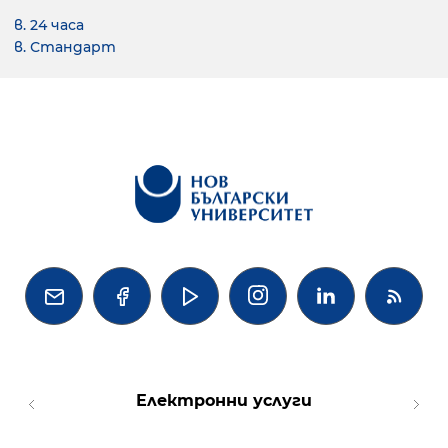
в. 24 часа
в. Стандарт




Електронни услуги