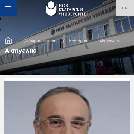
EN
Департаменти
История
Актуално
Актуално