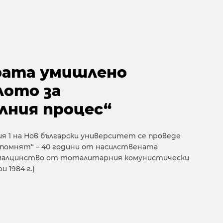
рата умишлено
лото за
лния процес“
ия 1 на Нов български университет се проведе
омнят“ – 40 години от насилствената
 малцинство от тоталитарния комунистически
 1984 г.)