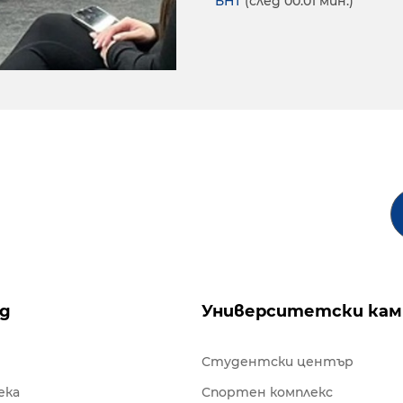
БНТ
(след 00:01 мин.)
ng
Университетски кам
Студентски център
ека
Спортен комплекс