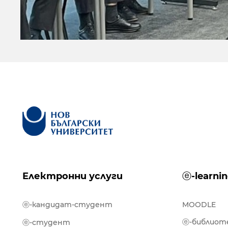
Електронни услуги
ⓔ-learni
ⓔ-кандидат-студент
MOODLE
ⓔ-библиот
ⓔ-студент