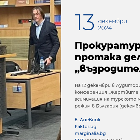
13
декември
2024
Прокурату
протака де
„възродите
На 12 декември в Аудитор
конференция „Жертвите п
асимилация на турското
режим в България (декември
в. Дневник
Faktor.bg
marginalia.bg