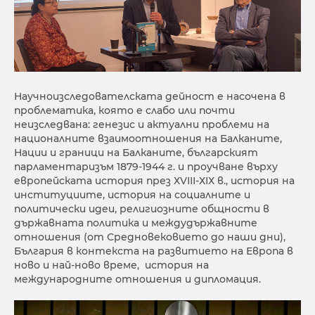
Научноизследователската дейност е насочена в
проблематика, която е слабо или почти
неизследвана: генезис и актуални проблеми на
националните взаимоотношения на Балканите,
Нации и граници на Балканите, българският
парламентаризъм 1879-1944 г. и проучване върху
европейската история през ХVІІІ-ХІХ в., история на
институциите, история на социалните и
политически идеи, религиозните общности в
държавната политика и междудържавните
отношения (от Средновековието до наши дни),
България в контекста на развитието на Европа в
ново и най-ново време, история на
международните отношения и дипломация.