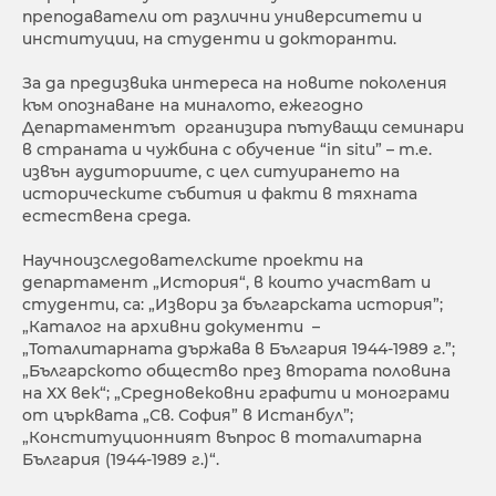
преподаватели от различни университети и
институции, на студенти и докторанти.
За да предизвика интереса на новите поколения
към опознаване на миналото, ежегодно
Департаментът организира пътуващи семинари
в страната и чужбина с обучение “in situ” – т.е.
извън аудиториите, с цел ситуирането на
историческите събития и факти в тяхната
естествена среда.
Научноизследователските проекти на
департамент „История“, в които участват и
студенти, са: „Извори за българската история”;
„Каталог на архивни документи –
„Тоталитарната държава в България 1944-1989 г.”;
„Българското общество през втората половина
на ХХ век“; „Средновековни графити и монограми
от църквата „Св. София” в Истанбул”;
„Конституционният въпрос в тоталитарна
България (1944-1989 г.)“.