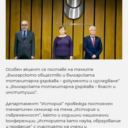
Особен акцент се поставя на темите
„Българското общество и българската
тоталитарна държава – документи и изследване“
и „Българската тоталитарна държава – власт и
институции“.
Департамент “История” провежда постоянен
тематичен семинар на тема „История и
съвременност”, както и годишни национални
конференции „Историята като наука, образование
и професия” с участието на учени и