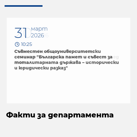
31
март
2026
10:25
Съвместен общоуниверситетски
семинар "Българска памет и съвест за
тоталитарната държава – исторически
и юридически разказ"
Факти за департамента