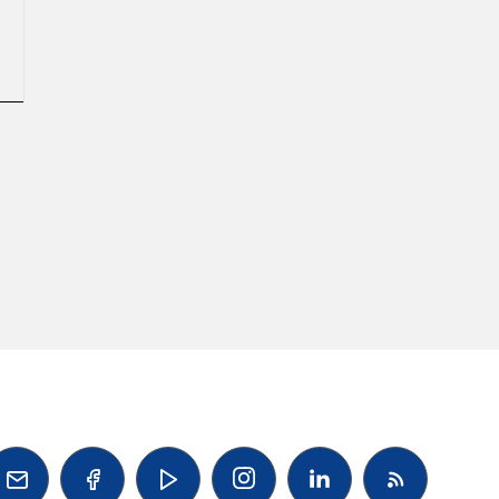



