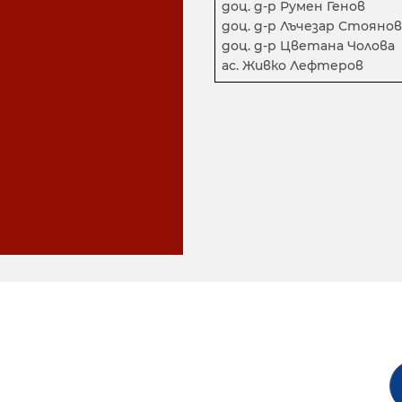
доц. д-р Румен Генов
доц. д-р Лъчезар Стоянов
доц. д-р Цветана Чолова
ас. Живко Лефтеров