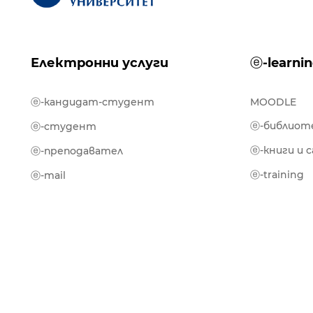
Електронни услуги
ⓔ-learni
ⓔ-кандидат-студент
MOODLE
ⓔ-библиот
ⓔ-студент
ⓔ-книги и 
ⓔ-преподавател
ⓔ-training
ⓔ-mail