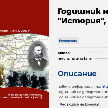
Годишник 
"История", 
Годишници
Автор:
Година на издаване:
Описание
повече информация на:
htt
Годишник на департамент "
Годишник на департамент "
Редакционна колегия: