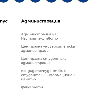
пус
Администрация
Администрация на
Настоятелството
Централна университетска
администрация
Централна студентска
администрация
Кандидатстудентски и
студентски информационен
център
Факултети