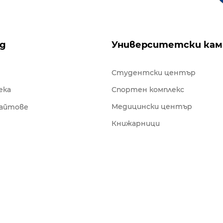
ng
Университетски кам
Студентски център
ека
Спортен комплекс
Медицински център
сайтове
Книжарници