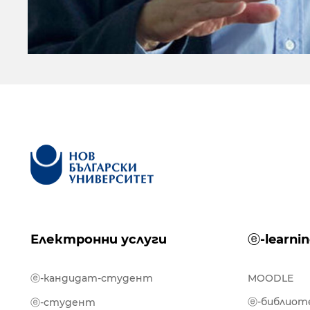
Електронни услуги
ⓔ-learni
ⓔ-кандидат-студент
MOODLE
ⓔ-библиот
ⓔ-студент