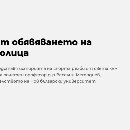
от обявяването на
толица
редставя историята на спорта ръгби от света към
тва почетен професор д-р Веселин Методиев,
елството на Нов български университет