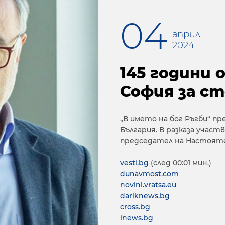
04
април
2024
145 години 
София за с
„В името на бог Ръгби“ п
България. В разказа учас
председател на Настоят
vesti.bg
(след 00:01 мин.)
dunavmost.com
novini.vratsa.eu
dariknews.bg
cross.bg
inews.bg