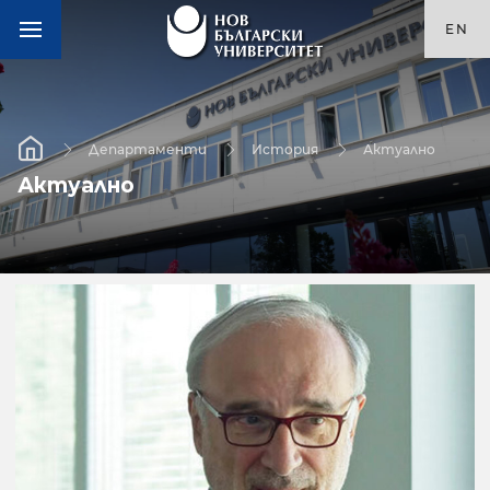
EN
Департаменти
История
Актуално
Актуално