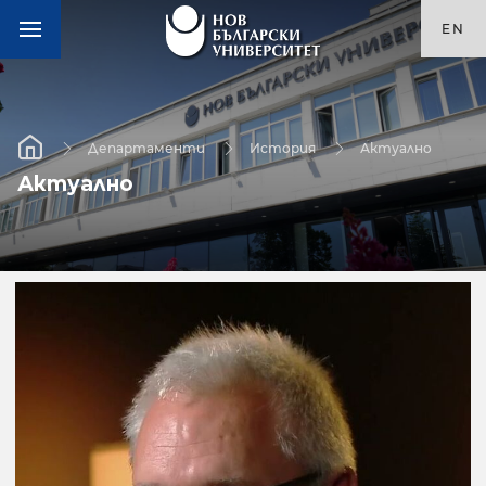
EN
Департаменти
История
Актуално
Актуално