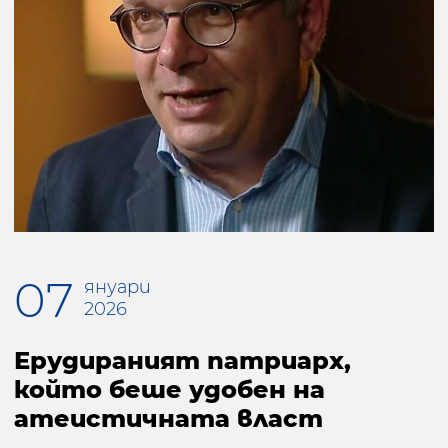
07
януари
2026
Ерудираният патриарх,
който беше удобен на
атеистичната власт