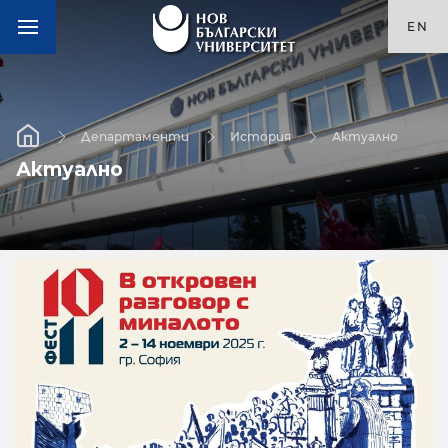
EN
Департаменти
История
Актуално
Актуално