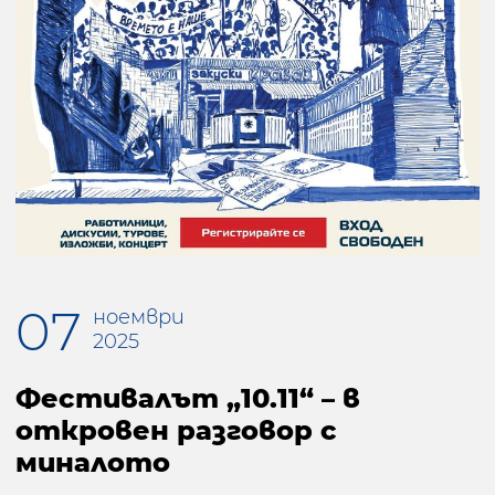
07
ноември
2025
Фестивалът „10.11“ – в
откровен разговор с
миналото