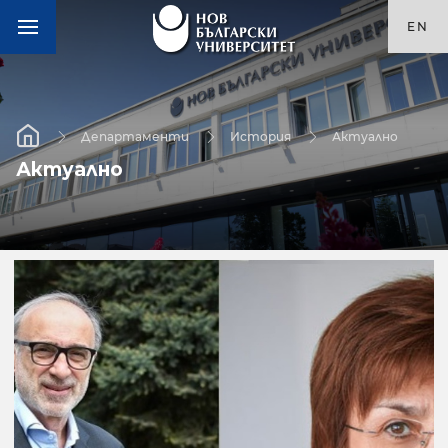
EN
Департаменти
История
Актуално
Актуално