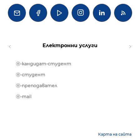




Електронни услуги
ⓔ-кандидат-студент
MOOD
ⓔ-биб
ⓔ-студент
ⓔ-кни
ⓔ-преподавател
ⓔ-trai
ⓔ-mail
Карта на сайта