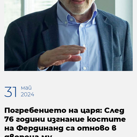
31
май
2024
Погребението на царя: След
76 години изгнание костите
на Фердинанд са отново в
двореца му