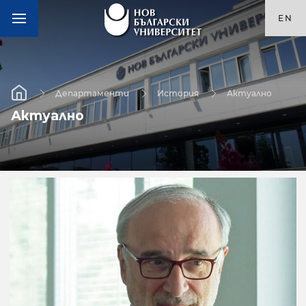
EN
Департаменти
История
Актуално
Актуално