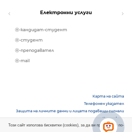
Електронни услуги
ⓔ-кандидат-студент
MOOD
ⓔ-биб
ⓔ-студент
ⓔ-кни
ⓔ-преподавател
ⓔ-trai
ⓔ-mail
Карта на сайта
Телефонен указател
Защита на личните данни и лицата подаващи сигнали
Контакти
Този сайт използва бисквитки (cookies), за да ви предостави по-