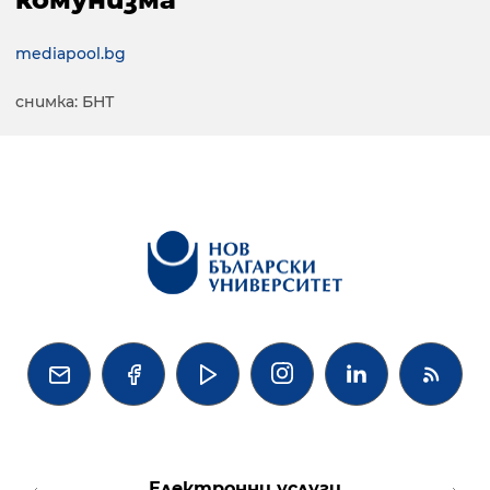
mediapool.bg
снимка: БНТ




Електронни услуги