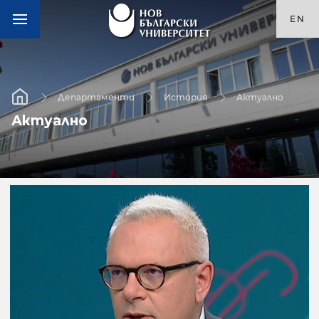
EN
Департаменти
История
Актуално
Актуално