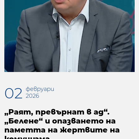
02
февруари
2026
„Раят, превърнат в ад“.
„Белене“ и опазването на
паметта на жертвите на
комунизма