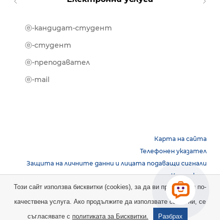
ⓔ-кандидат-студент
MOOD
ⓔ-биб
ⓔ-студент
ⓔ-кни
ⓔ-преподавател
ⓔ-trai
ⓔ-mail
Карта на сайта
Телефонен указател
Защита на личните данни и лицата подаващи сигнали
Контакти
Този сайт използва бисквитки (cookies), за да ви предостави по-
качествена услуга. Ако продължите да използвате сайта ни, се
Copyright © 2026 НБУ. Всички права запазени.
съгласявате с
политиката за Бисквитки.
Разбрах