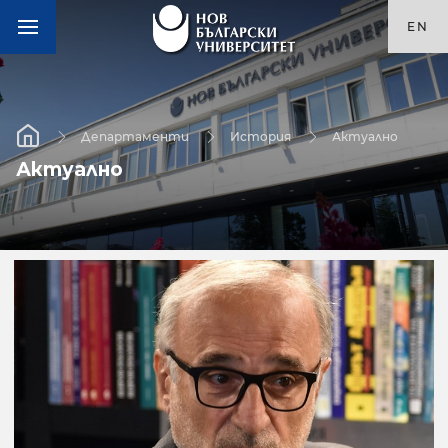
EN
Департаменти
История
Актуално
Актуално