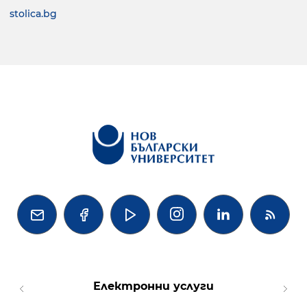
stolica.bg




Електронни услуги