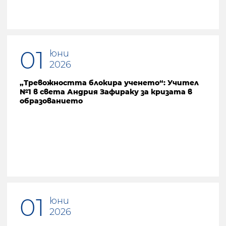
01
юни
2026
„Тревожността блокира ученето“: Учител
№1 в света Андрия Зафираку за кризата в
образованието
01
юни
2026