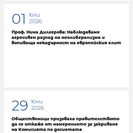
01
юли
2026
Проф. Нина Дилгерова: Наблюдаваме
агресивен разпад на неолиберализма и
вопиваща некадърност на европейския елит
29
юни
2026
Общественици призоваха правителството
да се откаже от намерението за закриване
на Комисията по досиетата