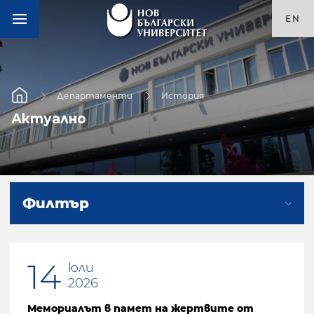
EN
Департаменти
История
Актуално
Филтър
14
юли
2026
Мемориалът в памет на жертвите от