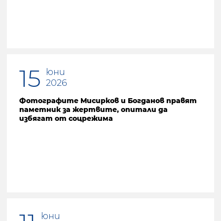
15
юни
2026
Фотографите Мисирков и Богданов правят
паметник за жертвите, опитали да
избягат от соцрежима
юни