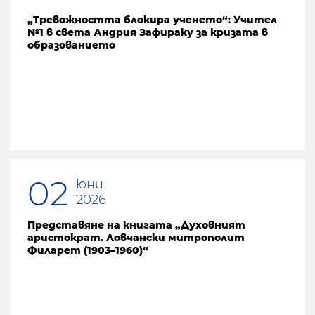
„Тревожността блокира ученето“: Учител
№1 в света Андрия Зафираку за кризата в
образованието
02
юни
2026
Представяне на книгата „Духовният
аристократ. Ловчански митрополит
Филарет (1903–1960)“