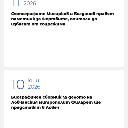
11
2026
Фотографите Мисирков и Богданов правят
паметник за жертвите, опитали да
избягат от соцрежима
10
юни
2026
Биографичен сборник за делото на
Ловчанския митрополит Филарет ще
представят в Ловеч