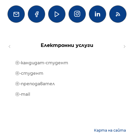




Електронни услуги
ⓔ-кандидат-студент
MOOD
ⓔ-биб
ⓔ-студент
ⓔ-кни
ⓔ-преподавател
ⓔ-trai
ⓔ-mail
Карта на сайта