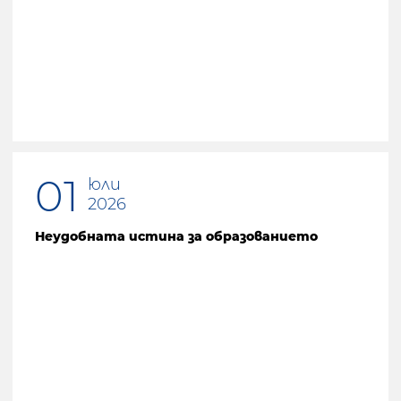
01
юли
2026
Неудобната истина за образованието