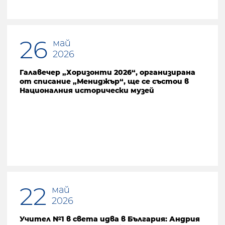
26
май
2026
Галавечер „Хоризонти 2026“, организирана
от списание „Мениджър“, ще се състои в
Националния исторически музей
22
май
2026
Учител №1 в света идва в България: Андрия