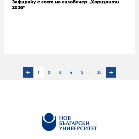
Зафираку е гост на галавечер „Хоризонти
2026“
1
2
3
4
5
...
35