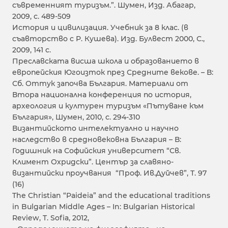
съвременният туризъм.”. Шумен, Изд. Абагар,
2009, с. 489-509
История и цивилизация. Учебник за 8 клас. (в
съавторство с Р. Кушева). Изд. Булвест 2000, С.,
2009, 141 с.
Преславската висша школа и образованието в
европейския Югоизток през Средните векове. – В:
Сб. Оттук започва България. Материали от
Втора национална конференция по история,
археология и културен туризъм «Пътуване към
България», Шумен, 2010, с. 294-310
Византийското интелектуално и научно
наследство в средновековна България – В:
Годишник на Софийския университет “Св.
Климент Охридски”. Център за славяно-
византийски проучвания “Проф. Ив.Дуйчев”, Т. 97
(16)
The Christian “Paideia” and the educational traditions
in Bulgarian Middle Ages – In: Bulgarian Historical
Review, T. Sofia, 2012,