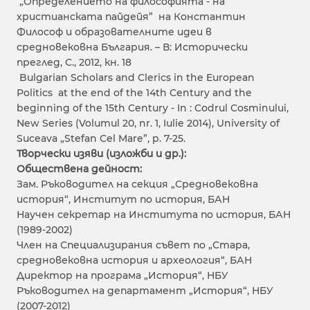
„Определението на философията - на
христианската пайдейя” на Константин
Философ и образователните идеи в
средновековна България. – В: Исторически
преглед, С., 2012, кн. 18
Bulgarian Scholars and Clerics in the European
Politics at the end of the 14th Century and the
beginning of the 15th Century - In : Codrul Cosminului,
New Series (Volumul 20, nr. 1, Iulie 2014), University of
Suceava „Stefan Cel Mare”, p. 7-25.
Творчески изяви (изложби и др.):
Обществена дейност:
Зам. Ръководител на секция „Средновековна
история“, Институт по история, БАН
Научен секретар на Института по история, БАН
(1989-2002)
Член на Специализирания съвет по „Стара,
средновековна история и археология“, БАН
Директор на програма „История“, НБУ
Ръководител на департамент „История“, НБУ
(2007-2012)