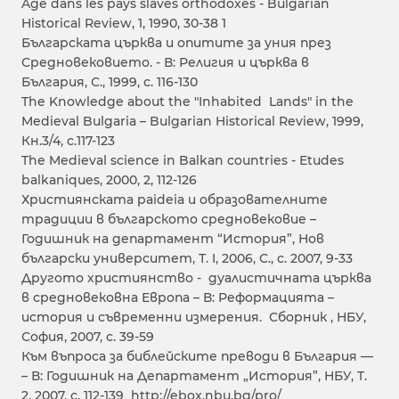
Age dans les pays slaves orthodoxes - Bulgarian
Historical Review, 1, 1990, 30-38 1
Българската църква и опитите за уния през
Средновековието. - В: Религия и църква в
България, С., 1999, с. 116-130
The Knowledge about the "Inhabited Lands" in the
Medieval Bulgaria – Bulgarian Historical Review, 1999,
Кн.3/4, с.117-123
The Medieval science in Balkan countries - Еtudes
balkaniques, 2000, 2, 112-126
Християнската paideia и образователните
традиции в българското средновековие –
Годишник на департамент “История”, Нов
български университет, Т. I, 2006, С., с. 2007, 9-33
Другото християнство - дуалистичната църква
в средновековна Европа – В: Реформацията –
история и съвременни измерения. Сборник , НБУ,
София, 2007, с. 39-59
Към въпроса за библейските преводи в България ––
– В: Годишник на Департамент „История”, НБУ, T.
2, 2007, с. 112-139 http://ebox.nbu.bg/pro/