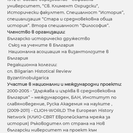
университет, “Св. Климент Охридски“,
Исторически факултет. Специалност “История”,
специализация “Стара и средновековна обща
история”. Втора специалност “Философия”.
Членство в организации:
Българско историческо дружество
Съюз на учените в България
Национална асоциация на византолозите в
България
Редакционна колегии:
сп. Bilgarian Histotical Review
Byzantinobulgarica
Участие в национални и международни проекти:
2000-2005 - “Държава и църква в средновековна
България” – международен, БАН, Институт по
славяноведение, Руска Академия на науките ,
(2009-2011) - CLIOH-WORLD The European History
Network (КЛИО-СВЯТ Европейската мрежа за
история) Ръководител от страна на Нов
български ниверситет на проект към