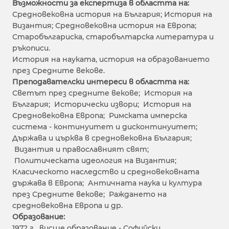
Възможности за експертиза в областта на:
Средновековна история на България; История на
Византия; Средновековна история на Европа;
Старобългариска, старобълтарска литература и
ръкописи.
История на науката, история на образованието
през Средните векове.
Преподавателски интереси в областта на:
Светът през средните векове; История на
България; Исторически извори; История на
Средновековна Европа; Римската имперска
система - континуитет и дисконтинуитет;
Държава и църква в средновековна България;
Византия и православният свят;
Политическата идеология на Византия;
Класическото наследство и средновековната
държава в Европа; Античната наука и култура
през Средните векове; Раждането на
средновековна Европа и др.
Образование:
1972 г. висше образование - Софийски