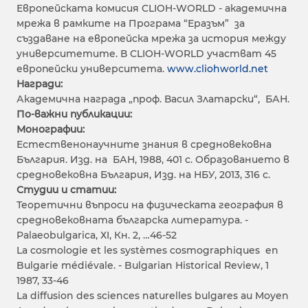
Европейската комисия CLIOH-WORLD - академична
мрежа в рамките на Програма “Еразъм” за
създаване на европейска мрежа за история между
университетите. В CLIOH-WORLD участват 45
европейски университета.
www.cliohworld.net
Награди:
Академична награда „проф. Васил Златарски“, БАН.
По-важни публикации:
Монографии:
Естественонаучните знания в средновековна
България. Изд. на БАН, 1988, 401 с. Образованието в
средновековна България, Изд. на НБУ, 2013, 316 с.
Студии и статии:
Теоретични въпроси на физическата география в
средновековната българска литература. -
Palaeobulgarica, ХI, Кн. 2, …46-52
La cosmologie et les systèmes cosmographiques en
Bulgarie médiévale. - Bulgarian Historical Rеview, 1
1987, 33-46
La diffusion des sciences naturelles bulgares au Moyen