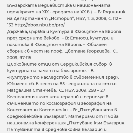
Българската медиевистика и националната
идея(краят на XIX - средата на ХХ в.) – В: Годишник
на Департамент „История”, НБУ, T. 3, 2008, с. 112 –
133 http://ebox.nbu.bg/pro/
Държава, църква и култура в Югоизточна Европа
през средните векове – В: Етноси, култури и
политика в Югоизточна Европа. – Юбилеен
сборник в чест на проф. Цветана Георгиева. С.,
2009, 97-115
Църковните отци от Сердикийския събор в
културната памет на българите. - В:
«Културното наследство в съвременния град».
Юбилеен сб. в чест на 85 - годишнина на ст.н.с.
Магдалина Станчева, С., НБУ, 2009, 258 – 271
Късноантичният итинерарий и периплус в
съчинението по космография и география на
Константин Костенечки. – В: „Пътуванията в
средновековна България”. Материали от Първа
национална конференция „Пътуване към България.
Пътуванията в средновековна България и