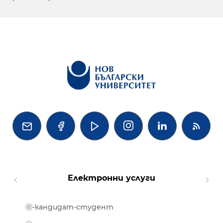




Електронни услуги
ⓔ-кандидат-студент
MOOD